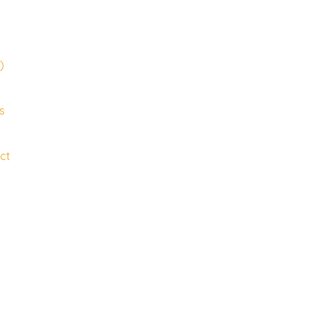
)
s
ct