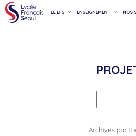
Aller
au
LE LFS
ENSEIGNEMENT
NOS S
contenu
PROJE
Archives par t