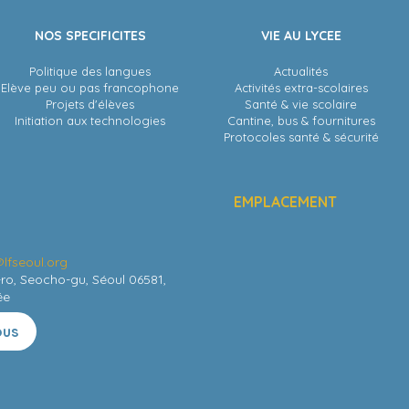
NOS SPECIFICITES
VIE AU LYCEE
Politique des langues
Actualités
Elève peu ou pas francophone
Activités extra-scolaires
Projets d'élèves
Santé & vie scolaire
Initiation aux technologies
Cantine, bus & fournitures
Protocoles santé & sécurité
EMPLACEMENT
lfseoul.org
-ro, Seocho-gu, Séoul 06581,
ée
ous