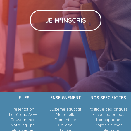
JE M’INSCRIS
LE LFS
ENSEIGNEMENT
NOS SPECIFICITES
Présentation
Système éducatif
Politique des langues
Le réseau AEFE
Maternelle
Elève peu ou pas
Gouvernance
Elémentaire
francophone
Notre équipe
Collège
Projets d'élèves
L'établissement
Lycée
Initiation aux