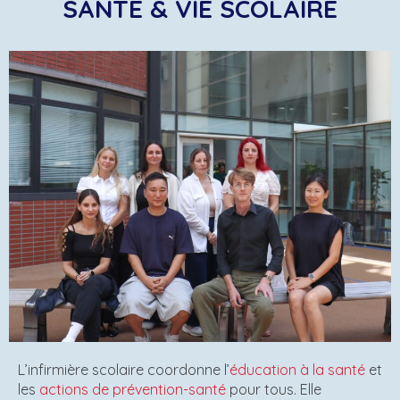
SANT
É
& VIE SCOLAIRE
L’infirmière scolaire coordonne l’
éducation à la santé
et
les
actions de prévention-santé
pour tous. Elle