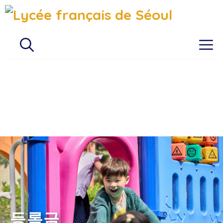
Aller
au
contenu
M
등록금