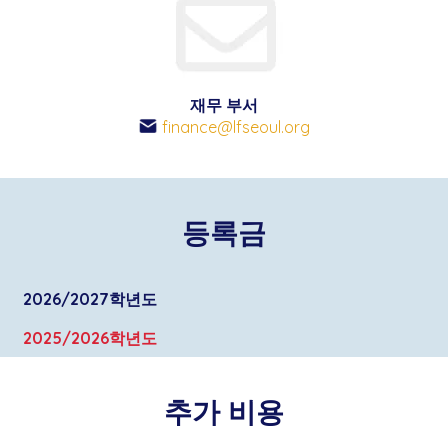
재무 부서
finance@lfseoul.org
등록금
2026/2027학년도
2025/2026학년도
학생이 서울프랑스학교에 입학 신청시에는 전형료
KRW 400,000
가 부과되어 결제 증빙을 서류를 제출
학생이 서울프랑스학교에 입학 신청시에는 전형료
하셔야 합니다.
추가 비용
KRW 300,000
가 부과되어 결제 증빙을 서류를 제출
최초 등록 서류 심사 완료 후 시
4,000,000 원의 입학
하셔야 합니다.