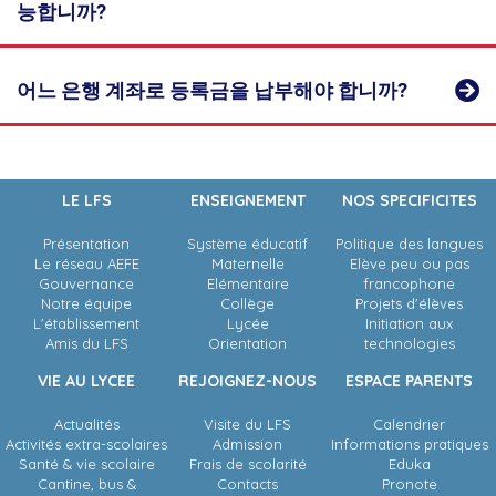
brevet), 바칼로레아 및 캠브리지 시험(KETfs, PETfs, FCE, CAE)을
능합니까?
학생들이 학교에 입학한 후 지원 가능합니다.
위한 공인 시험 센터입니다. 다른 시험 (Goethe Zertifikat, DELE,
.
TOPIK)의 경우는 외부 다른 센터에서 실시됩니다. 이 시험의 준비
및 등록은 서울 프랑스학교 학생들이 학교에 입학한 후 지원 가능
합니다.
어느 은행 계좌로 등록금을 납부해야 합니까?
LE LFS
ENSEIGNEMENT
NOS SPECIFICITES
Présentation
Système éducatif
Politique des langues
Le réseau AEFE
Maternelle
Elève peu ou pas
Gouvernance
Elémentaire
francophone
Notre équipe
Collège
Projets d'élèves
L'établissement
Lycée
Initiation aux
Amis du LFS
Orientation
technologies
VIE AU LYCEE
REJOIGNEZ-NOUS
ESPACE PARENTS
Actualités
Visite du LFS
Calendrier
Activités extra-scolaires
Admission
Informations pratiques
Santé & vie scolaire
Frais de scolarité
Eduka
Cantine, bus &
Contacts
Pronote