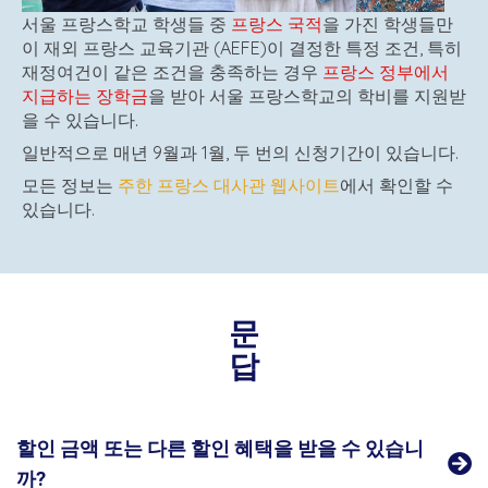
중학교 및
SES)
금
10,290,000
12,060,000
11,290,000
일
₩
주 1 회
급식
서울 프랑스학교 학생들 중
프랑스 국적
을 가진 학생들만
고등학교
(10
액
반
₩
₩
326,000
급식비
N/A
중학교 및
이 재외 프랑스 교육기관 (AEFE)이 결정한 특정 조건, 특히
월~6 월)
금
20,400,000
22,700,000
₩
주 1 회
고등학교
(10
일
재정여건이 같은 조건을 충족하는 경우
프랑스 정부에서
중
액
320,000
급식비
방과 후 활
월~6 월)
반
₩
₩
지급하는 장학금
을 받아 서울 프랑스학교의 학비를 지원받
학
N/A
동(AES), 수
금
19,240,000
21,340,000
할
을 수 있습니다.
교
방과 후 활
업 전후 서
AES 카탈로그
참고
액
인
₩
₩
중학
일반적으로 매년 9월과 1월, 두 번의 신청기간이 있습니다.
N/A
동(AES), 수
비스, 여름
금
14,540,000
16,840,000
교
업 전후 서
AES 카탈로그
참고
할
모든 정보는
주한 프랑스 대사관 웹사이트
에서 확인할 수
캠프
액
비스, 여름
인
₩
₩
있습니다.
N/A
캠프
서울 프랑
그 외의
금
14,250,000
16,350,000
일
중학교 졸업
스학교 재
등록 학
액
반
₩
₩
시험
(DNB-
N/A
서울 프랑
그 외의
학생
생
금
23,000,000
26,500,000
중학교 졸업
중학교 4 학
고
스학교 재
등록 학
일
등록금에
₩
160
액
시험
(DNB-
년)
등
학생
생
반
₩
₩
문
포함
000
중학교 4 학
N/A
학
등록금에
₩
160
금
21,690,000
24,260,000
할
년)
답
교
서울 프랑
포함
그 외의
000
액
인
₩
₩
고등
바칼로레아
N/A
스학교 재
등록 학
금
16,530,000
20,030,000
학교
조기 시험
서울 프랑
그 외의
할
학생
생
액
바칼로레아
(고등학교 2
스학교 재
등록 학
인
₩
₩
등록금에
₩
400
조기 시험
할인 금액 또는 다른 할인 혜택을 받을 수 있습니
N/A
학년)
학생
생
금
16,200,000
18,770,000
포함
000
(고등학교 2
까?
유
아반
(
Toute Petite Section
) 입학은 학급의 수용
등록금에
₩
400
액